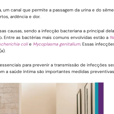
tra, um canal que permite a passagem da urina e do sême
tos, ardência e dor.
s causas, sendo a infecção bacteriana a principal dela
ão. Entre as bactérias mais comuns envolvidas estão a
Ne
cherichia coli
e
Mycoplasma genitalium
. Essas infecçõe
a).
 essenciais para prevenir a transmissão de infecções se
om a saúde íntima são importantes medidas preventivas 